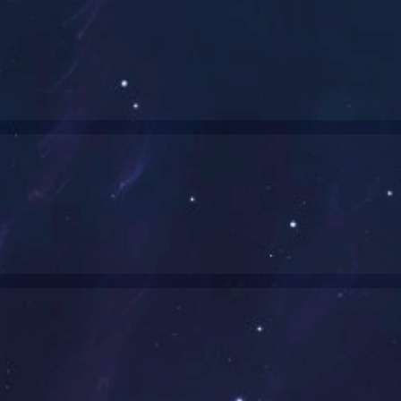
无卤高灼丝尼龙材料
创新型材料
塑磁材料