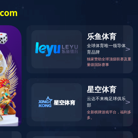
020-86992784
服务热线
联系我们
建材行业材料
环保GRS循环材料