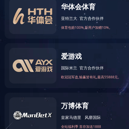
轨道交通材料
储能
PCR 环保材料
创新型材料