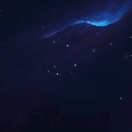
关于我们
产品中心
新
企业介绍
家电类
公
企业愿景
电子电气及其他
行
公司历史
新能源汽车
荣誉资质
创新型材料
生物降解塑料
3C及通信材料
汽车类