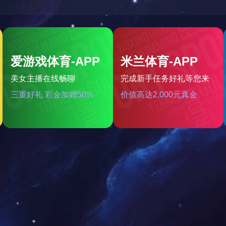
分享到：
产品详情
相关推荐
无卤高灼丝材料
无卤高灼丝材料