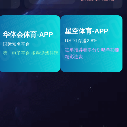
爱体育网页版
PCR环保材料
PCR环保材料